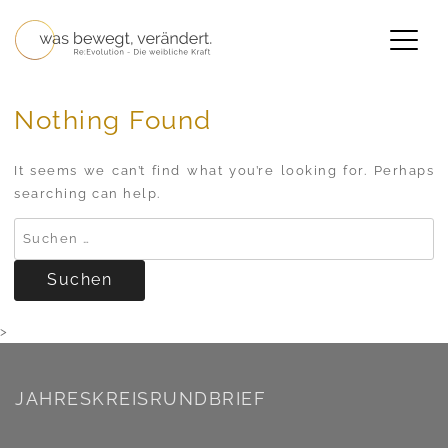
Skip
to
content
Kristina Grandits
Nothing Found
It seems we can’t find what you’re looking for. Perhaps
searching can help.
Suchen
nach:
>
JAHRESKREISRUNDBRIEF